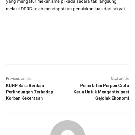
yang mengatur mekanisme pilkada secara tak langsung
melalui DPRD telah mendapatkan penolakan luas dari rakyat.
Facebook
Twitter
Pinterest
Wha
Previous article
Next article
KUHP Baru Berikan
Penerbitan Perppu Cipta
Perlindungan Terhadap
Kerja Untuk Mengantisipasi
Korban Kekerasan
Gejolak Ekonomi