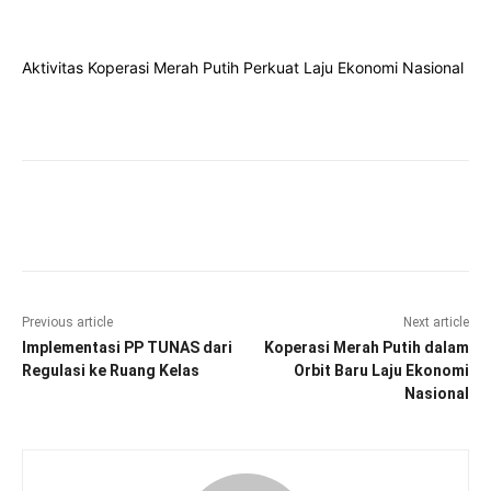
Aktivitas Koperasi Merah Putih Perkuat Laju Ekonomi Nasional
Facebook
Twitter
Pinterest
Wha
Previous article
Next article
Implementasi PP TUNAS dari
Koperasi Merah Putih dalam
Regulasi ke Ruang Kelas
Orbit Baru Laju Ekonomi
Nasional