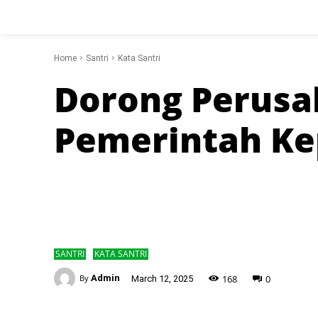
Home
Santri
Kata Santri
Dorong Perusa
Pemerintah Ke
SANTRI
KATA SANTRI
-
168
0
By
Admin
March 12, 2025