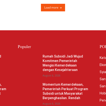
Load more
Populer
PO
d
Rumah Subsidi Jadi Wujud
Kata
Komitmen Pemerintah
Eko
Mengisi Kemerdekaan
dengan Kesejahteraan
Syia
August 6, 2026
Sant
,
Momentum Kemerdekaan,
Sant
gram
Pemerintah Perkuat Program
Hob
t
Subsidi untuk Masyarakat
Berpenghasilan. Rendah
Pen
August 6, 2026