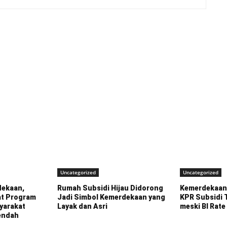
Uncategorized
Uncategorized
ekaan,
Rumah Subsidi Hijau Didorong
Kemerdekaan 
at Program
Jadi Simbol Kemerdekaan yang
KPR Subsidi 
yarakat
Layak dan Asri
meski BI Rate
endah