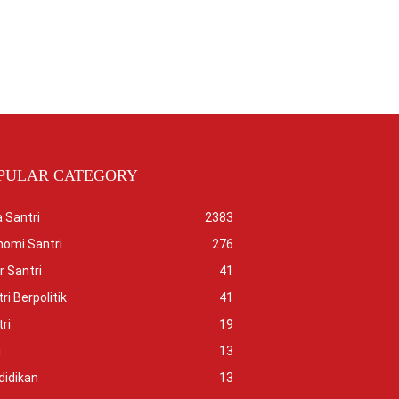
PULAR CATEGORY
 Santri
2383
nomi Santri
276
r Santri
41
ri Berpolitik
41
ri
19
i
13
didikan
13