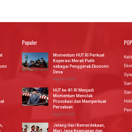
Populer
POP
at
Momentum HUT RI Perkuat
Kata
Koperasi Merah Putih
Eko
omi
sebagai Penggerak Ekonomi
Desa
Syia
August 9, 2026
Sant
HUT ke-81 RI Menjadi
Sant
Momentum Menolak
Hob
at
Provokasi dan Memperkuat
Persatuan
Pen
August 9, 2026
n,
Jelang Hari Kemerdekaan,
n
Mari Jaga Keamanan dan