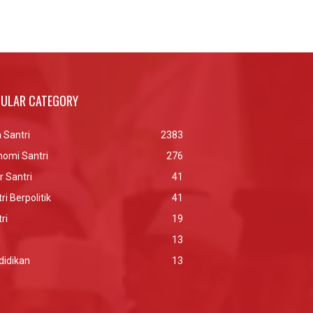
ULAR CATEGORY
 Santri
2383
nomi Santri
276
r Santri
41
ri Berpolitik
41
ri
19
i
13
didikan
13