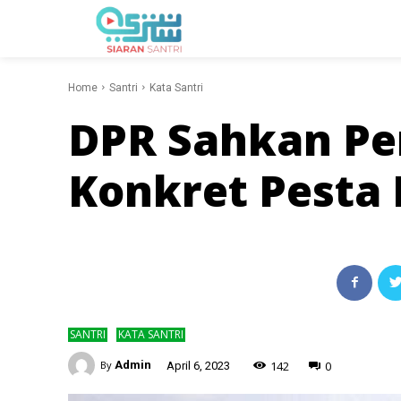
Home
Santri
Kata Santri
DPR Sahkan Pe
Konkret Pesta
SANTRI
KATA SANTRI
-
142
0
By
Admin
April 6, 2023