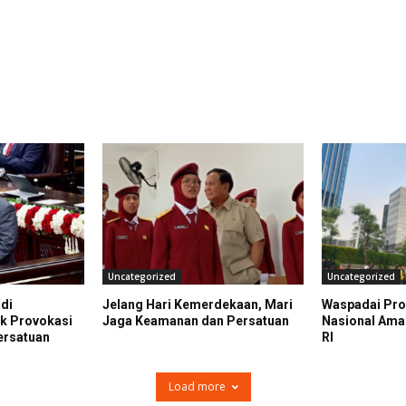
Uncategorized
Uncategorized
di
Jelang Hari Kemerdekaan, Mari
Waspadai Prov
 Provokasi
Jaga Keamanan dan Persatuan
Nasional Ama
ersatuan
RI
Load more