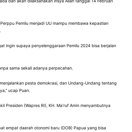
 ada dan akan dilaksanakan insya Allah tanggal 14 Februari
n Perppu Pemilu menjadi UU mampu membawa kepastian
.
gat ingin supaya penyelenggaraan Pemilu 2024 bisa berjalan
tanpa sama sekali adanya perpecahan.
 menjalankan pesta demokrasi, dan Undang-Undang tentang
nya,” ucap Puan.
kil Presiden (Wapres RI), KH. Ma’ruf Amin menyambutnya
apat empat daerah otonomi baru (DOB) Papua yang bisa