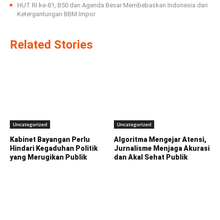
HUT RI ke-81, B50 dan Agenda Besar Membebaskan Indonesia dari
Ketergantungan BBM Impor
Related Stories
Uncategorized
Uncategorized
Kabinet Bayangan Perlu
Algoritma Mengejar Atensi,
Hindari Kegaduhan Politik
Jurnalisme Menjaga Akurasi
yang Merugikan Publik
dan Akal Sehat Publik