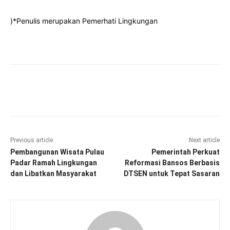
)*Penulis merupakan Pemerhati Lingkungan
Facebook
Twitter
Pinterest
Wha
Previous article
Next article
Pembangunan Wisata Pulau
Pemerintah Perkuat
Padar Ramah Lingkungan
Reformasi Bansos Berbasis
dan Libatkan Masyarakat
DTSEN untuk Tepat Sasaran