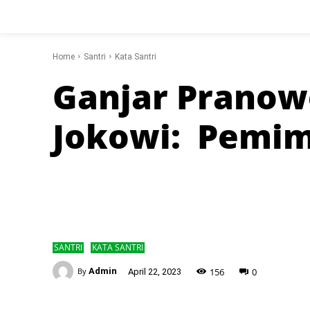
Home
Santri
Kata Santri
Ganjar Pranowo
Jokowi: Pemim
SANTRI
KATA SANTRI
-
156
0
By
Admin
April 22, 2023