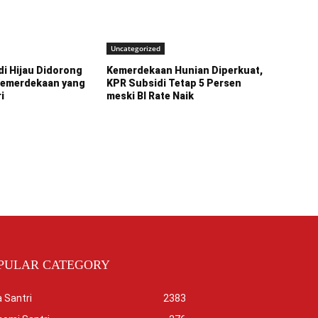
Uncategorized
i Hijau Didorong
Kemerdekaan Hunian Diperkuat,
Kemerdekaan yang
KPR Subsidi Tetap 5 Persen
i
meski BI Rate Naik
PULAR CATEGORY
 Santri
2383