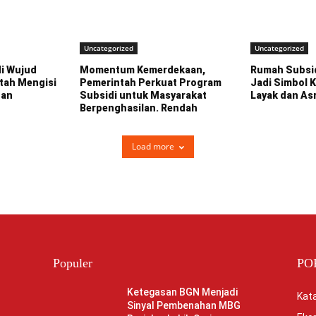
Uncategorized
Uncategorized
i Wujud
Momentum Kemerdekaan,
Rumah Subsid
tah Mengisi
Pemerintah Perkuat Program
Jadi Simbol 
gan
Subsidi untuk Masyarakat
Layak dan Asr
Berpenghasilan. Rendah
Load more
Populer
PO
Ketegasan BGN Menjadi
Kata
Sinyal Pembenahan MBG