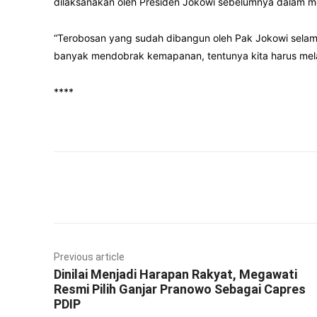
dilaksanakan oleh Presiden Jokowi sebelumnya dalam 
“Terobosan yang sudah dibangun oleh Pak Jokowi selama i
banyak mendobrak kemapanan, tentunya kita harus melan
****
Facebook
Twitter
Previous article
Dinilai Menjadi Harapan Rakyat, Megawati
Resmi Pilih Ganjar Pranowo Sebagai Capres
PDIP