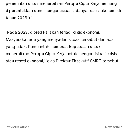
pemerintah untuk menerbitkan Perppu Cipta Kerja memang
diperuntukkan demi mengantisipasi adanya resesi ekonomi di
tahun 2023 ini.
“Pada 2023, diprediksi akan terjadi krisis ekonomi.
Masyarakat ada yang menyadari situasi tersebut dan ada
yang tidak. Pemerintah membuat keputusan untuk
menerbitkan Perppu Cipta Kerja untuk mengantisipasi krisis
atau resesi ekonomi,” jelas Direktur Eksekutif SMRC tersebut.
Facebook
Twitter
Pinterest
Wha
Previous article
Next article