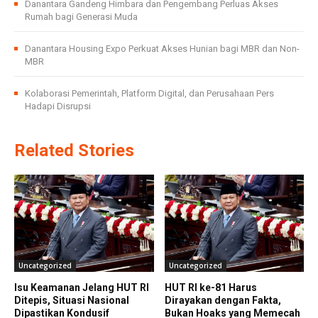
Danantara Gandeng Himbara dan Pengembang Perluas Akses
Rumah bagi Generasi Muda
Danantara Housing Expo Perkuat Akses Hunian bagi MBR dan Non-
MBR
Kolaborasi Pemerintah, Platform Digital, dan Perusahaan Pers
Hadapi Disrupsi
Related Stories
Uncategorized
Uncategorized
Isu Keamanan Jelang HUT RI
HUT RI ke-81 Harus
Ditepis, Situasi Nasional
Dirayakan dengan Fakta,
Dipastikan Kondusif
Bukan Hoaks yang Memecah