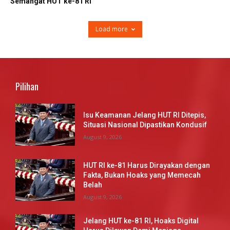
Semangat HUT ke-81 RI
Load more
Pilihan
Isu Keamanan Jelang HUT RI Ditepis,
Situasi Nasional Dipastikan Kondusif
August 9, 2026
HUT RI ke-81 Harus Dirayakan dengan
Fakta, Bukan Hoaks yang Memecah
Belah
August 9, 2026
Jelang HUT ke-81 RI, Hoaks Digital