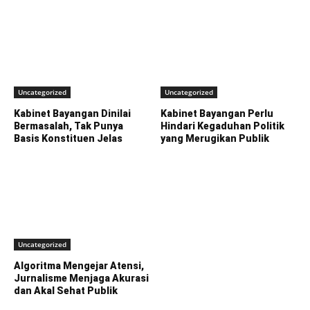
Uncategorized
Uncategorized
Kabinet Bayangan Dinilai
Kabinet Bayangan Perlu
Bermasalah, Tak Punya
Hindari Kegaduhan Politik
Basis Konstituen Jelas
yang Merugikan Publik
Uncategorized
Algoritma Mengejar Atensi,
Jurnalisme Menjaga Akurasi
dan Akal Sehat Publik