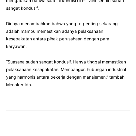
mengatakan bahwa saat ini kondisi di PT GNI sendiri sudah
sangat kondusif.
Dirinya menambahkan bahwa yang terpenting sekarang
adalah mampu memastikan adanya pelaksanaan
kesepakatan antara pihak perusahaan dengan para
karyawan.
“Suasana sudah sangat kondusif. Hanya tinggal memastikan
pelaksanaan kesepakatan. Membangun hubungan industrial
yang harmonis antara pekerja dengan manajemen,” tambah
Menaker Ida.
Facebook
Twitter
Pinterest
Wha