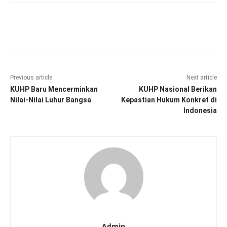
Facebook
Twitter
Pinterest
Wha
Previous article
Next article
KUHP Baru Mencerminkan
KUHP Nasional Berikan
Nilai-Nilai Luhur Bangsa
Kepastian Hukum Konkret di
Indonesia
Admin