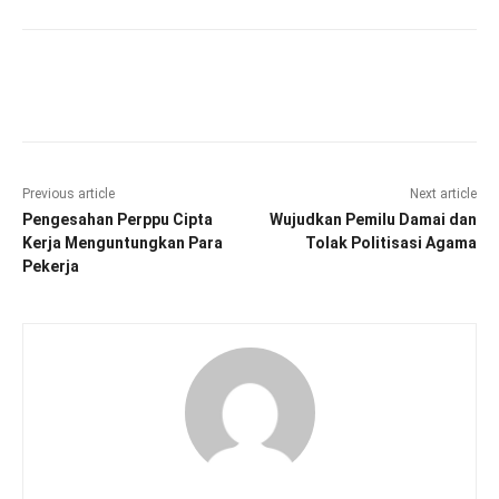
Facebook
Twitter
Pinterest
Wha
Previous article
Next article
Pengesahan Perppu Cipta
Wujudkan Pemilu Damai dan
Kerja Menguntungkan Para
Tolak Politisasi Agama
Pekerja