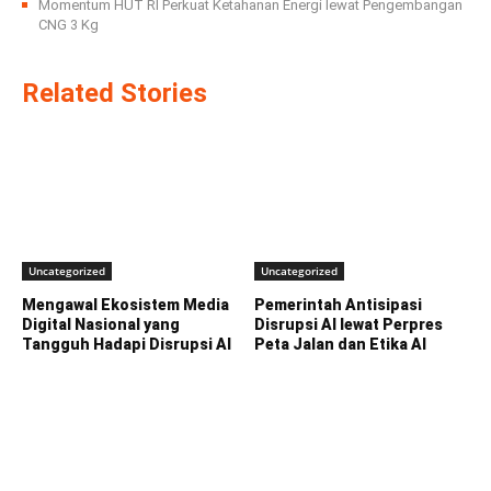
Momentum HUT RI Perkuat Ketahanan Energi lewat Pengembangan
CNG 3 Kg
Related Stories
Uncategorized
Uncategorized
Mengawal Ekosistem Media
Pemerintah Antisipasi
Digital Nasional yang
Disrupsi AI lewat Perpres
Tangguh Hadapi Disrupsi AI
Peta Jalan dan Etika AI