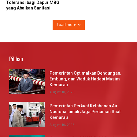
Toleransi bagi Dapur MBG
yang Abaikan Sanitasi
Load more
Pilihan
Pemerintah Optimalkan Bendungan,
Embung, dan Waduk Hadapi Musim
Kemarau
August 10, 2026
Pemerintah Perkuat Ketahanan Air
Nasional untuk Jaga Pertanian Saat
Kemarau
August 10, 2026