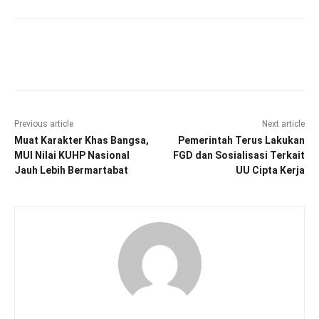
Facebook
Twitter
Pinterest
Wha
Previous article
Next article
Muat Karakter Khas Bangsa,
Pemerintah Terus Lakukan
MUI Nilai KUHP Nasional
FGD dan Sosialisasi Terkait
Jauh Lebih Bermartabat
UU Cipta Kerja