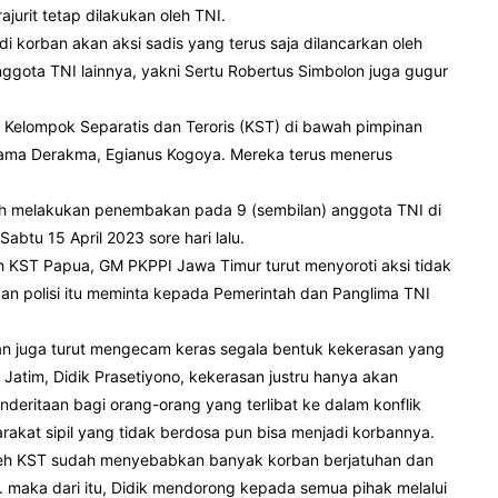
jurit tetap dilakukan oleh TNI.
 korban akan aksi sadis yang terus saja dilancarkan oleh
nggota TNI lainnya, yakni Sertu Robertus Simbolon juga gugur
eh Kelompok Separatis dan Teroris (KST) di bawah pimpinan
ama Derakma, Egianus Kogoya. Mereka terus menerus
h melakukan penembakan pada 9 (sembilan) anggota TNI di
btu 15 April 2023 sore hari lalu.
eh KST Papua, GM PKPPI Jawa Timur turut menyoroti aksi tidak
an polisi itu meminta kepada Pemerintah dan Panglima TNI
n juga turut mengecam keras segala bentuk kekerasan yang
Jatim, Didik Prasetiyono, kekerasan justru hanya akan
eritaan bagi orang-orang yang terlibat ke dalam konflik
rakat sipil yang tidak berdosa pun bisa menjadi korbannya.
n oleh KST sudah menyebabkan banyak korban berjatuhan dan
 maka dari itu, Didik mendorong kepada semua pihak melalui