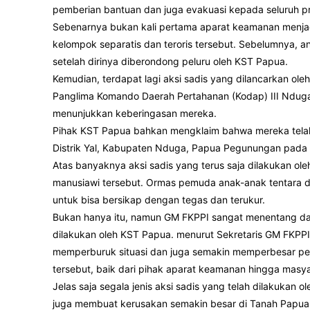
pemberian bantuan dan juga evakuasi kepada seluruh pra
Sebenarnya bukan kali pertama aparat keamanan menjadi
kelompok separatis dan teroris tersebut. Sebelumnya, a
setelah dirinya diberondong peluru oleh KST Papua.
Kemudian, terdapat lagi aksi sadis yang dilancarkan ol
Panglima Komando Daerah Pertahanan (Kodap) III Ndug
menunjukkan keberingasan mereka.
Pihak KST Papua bahkan mengklaim bahwa mereka tela
Distrik Yal, Kabupaten Nduga, Papua Pegunungan pada Sa
Atas banyaknya aksi sadis yang terus saja dilakukan ol
manusiawi tersebut. Ormas pemuda anak-anak tentara d
untuk bisa bersikap dengan tegas dan terukur.
Bukan hanya itu, namun GM FKPPI sangat menentang da
dilakukan oleh KST Papua. menurut Sekretaris GM FKPPI 
memperburuk situasi dan juga semakin memperbesar pend
tersebut, baik dari pihak aparat keamanan hingga masya
Jelas saja segala jenis aksi sadis yang telah dilakuka
juga membuat kerusakan semakin besar di Tanah Papua.