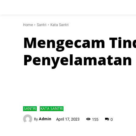
Home
Santri
Kata Santri
Mengecam Tind
Penyelamatan P
SANTRI
KATA SANTRI
-
155
0
By
Admin
April 17, 2023