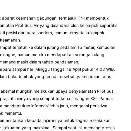
k aparat keamanan gabungan, termasuk TNI membentuk
amatan Pilot Susi Air yang disandera oleh kelompok separatis
ti posisi dari para sandera, namun ternyata kelompok
 keamanan.
empat terjatuh ke dalam jurang sedalam 15 meter, kemudian
rtolongan, namun mereka mendapatkan serangan ulang.
 ini memang masih dalam tahap pendalaman.
baru sampai hari Minggu tanggal 16 April pukul 14:03 WIB,
am baku tembak yang terjadi tersebut, yakni prajurit atas
maksimal mungkin melakukan upaya penyelamatan Pilot Susi
 prajurit lainnya yang sempat terkena serangan KST Papua,
a mendapatkan informasi lebih jauh, mengenai peristiwa
dak menentu.
memerintahkan kepada jajarannya untuk segera melakukan
 kekuatan yang maksimal. Sampai saat ini, memang proses