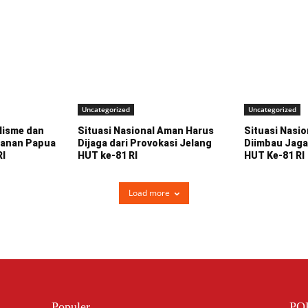
Uncategorized
Uncategorized
lisme dan
Situasi Nasional Aman Harus
Situasi Nasio
manan Papua
Dijaga dari Provokasi Jelang
Diimbau Jaga
RI
HUT ke-81 RI
HUT Ke-81 RI
Load more
Populer
PO