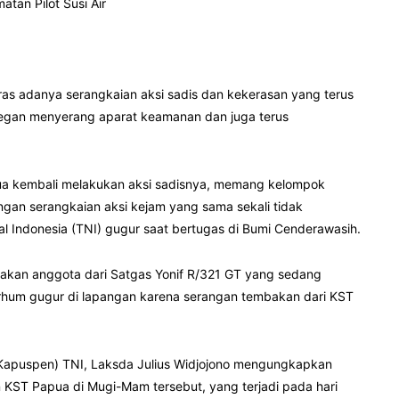
an Pilot Susi Air
as adanya serangkaian aksi sadis dan kekerasan yang terus
 segan menyerang aparat keamanan dan juga terus
apua kembali melakukan aksi sadisnya, memang kelompok
engan serangkaian aksi kejam yang sama sekali tidak
al Indonesia (TNI) gugur saat bertugas di Bumi Cenderawasih.
rupakan anggota dari Satgas Yonif R/321 GT yang sedang
hum gugur di lapangan karena serangan tembakan dari KST
(Kapuspen) TNI, Laksda Julius Widjojono mengungkapkan
n KST Papua di Mugi-Mam tersebut, yang terjadi pada hari