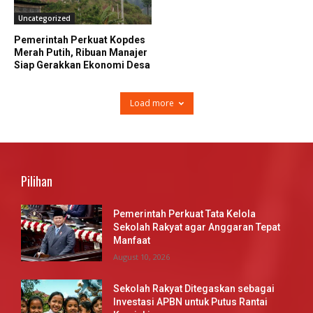
Uncategorized
Pemerintah Perkuat Kopdes
Merah Putih, Ribuan Manajer
Siap Gerakkan Ekonomi Desa
Load more
Pilihan
Pemerintah Perkuat Tata Kelola
Sekolah Rakyat agar Anggaran Tepat
Manfaat
August 10, 2026
Sekolah Rakyat Ditegaskan sebagai
Investasi APBN untuk Putus Rantai