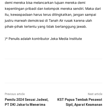
demi mereka bisa melancarkan tujuan mereka demi
kepentingan pribadi dan kelompok mereka sendiri. Maka dari
itu, kewaspadaan harus terus ditingkatkan, jangan sampai
justru marwah demokrasi di Tanah Air rusak karena ulah
pihak-pihak tertentu yang tidak bertanggung jawab.
)* Penulis adalah kontributor Jeka Media Institute
Facebook
Twitter
Pinterest
Wha
Previous article
Next article
Pemilu 2024 Sesuai Jadwal,
KST Papua Tembak Pesawat
PT DKI Jakarta Menerima
Sipil, Aparat Keamanan