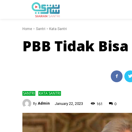
Home
Santri
Kata Santri
PBB Tidak Bis
SANTRI
KATA SANTRI
-
161
0
By
Admin
January 22, 2023