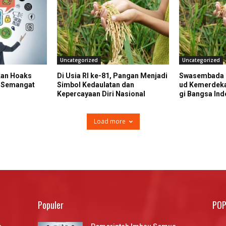
Uncategorized
Uncategorized
kan Hoaks
Di Usia RI ke-81, Pangan Menjadi
Swasembada 
i Semangat
Simbol Kedaulatan dan
ud Kemerdeka
Kepercayaan Diri Nasional
gi Bangsa Ind
Load more
Populer
POP