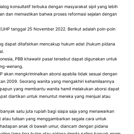
alog konsultatif terbuka dengan masyarakat sipil yang lebih
an dan memastikan bahwa proses reformasi sejalan dengan
RKUHP tanggal 25 November 2022. Berikut adalah poin-poin
yang dapat ditafsirkan mencakup hukum adat (hukum pidana
l.
donesia, PBB khawatir pasal tersebut dapat digunakan untuk
ang-wenang.
P akan mengkriminalkan aborsi apabila tidak sesuai dengan
tan 2009. Seorang wanita yang mengakhiri kehamilaannya
iapapun yang membantu wanita hamil melakukan aborsi dapat
dapat diartikan untuk menuntut mereka yang menjual atau
anyak satu juta rupiah bagi siapa saja yang menawarkan
t atau tulisan yang menggambarkan segala cara untuk
di hadapan anak di bawah umur, diancam dengan pidana
paling lama tiga bulan atau pidana denda paling banyak enam