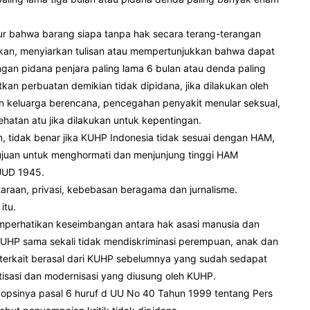
r bahwa barang siapa tanpa hak secara terang-terangan
an, menyiarkan tulisan atau mempertunjukkan bahwa dapat
an pidana penjara paling lama 6 bulan atau denda paling
an perbuatan demikian tidak dipidana, jika dilakukan oleh
 keluarga berencana, pencegahan penyakit menular seksual,
hatan atu jika dilakukan untuk kepentingan.
n, tidak benar jika KUHP Indonesia tidak sesuai dengan HAM,
ujuan untuk menghormati dan menjunjung tinggi HAM
 UUD 1945.
taraan, privasi, kebebasan beragama dan jurnalisme.
itu.
mperhatikan keseimbangan antara hak asasi manusia dan
KUHP sama sekali tidak mendiskriminasi perempuan, anak dan
n terkait berasal dari KUHP sebelumnya yang sudah sedapat
tisasi dan modernisasi yang diusung oleh KUHP.
dopsinya pasal 6 huruf d UU No 40 Tahun 1999 tentang Pers