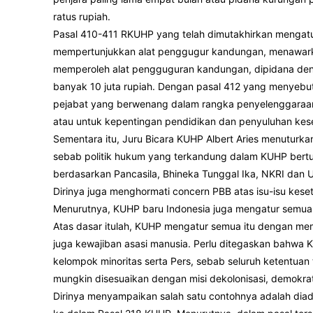
ratus rupiah.
Pasal 410-411 RKUHP yang telah dimutakhirkan mengatu
mempertunjukkan alat penggugur kandungan, menawark
memperoleh alat pengguguran kandungan, dipidana deng
banyak 10 juta rupiah. Dengan pasal 412 yang menyebutk
pejabat yang berwenang dalam rangka penyelenggaraan
atau untuk kepentingan pendidikan dan penyuluhan kese
Sementara itu, Juru Bicara KUHP Albert Aries menuturka
sebab politik hukum yang terkandung dalam KUHP bert
berdasarkan Pancasila, Bhineka Tunggal Ika, NKRI dan
Dirinya juga menghormati concern PBB atas isu-isu kese
Menurutnya, KUHP baru Indonesia juga mengatur semua 
Atas dasar itulah, KUHP mengatur semua itu dengan me
juga kewajiban asasi manusia. Perlu ditegaskan bahwa 
kelompok minoritas serta Pers, sebab seluruh ketentua
mungkin disesuaikan dengan misi dekolonisasi, demokra
Dirinya menyampaikan salah satu contohnya adalah dia