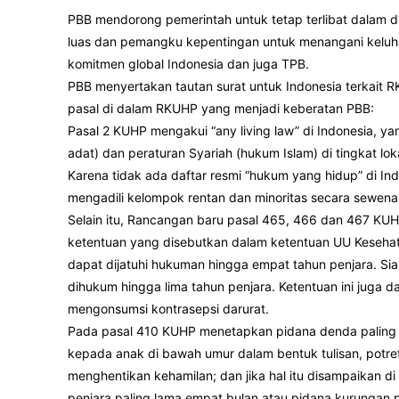
PBB mendorong pemerintah untuk tetap terlibat dalam di
luas dan pemangku kepentingan untuk menangani keluh
komitmen global Indonesia dan juga TPB.
PBB menyertakan tautan surat untuk Indonesia terkait 
pasal di dalam RKUHP yang menjadi keberatan PBB:
Pasal 2 KUHP mengakui “any living law” di Indonesia, 
adat) dan peraturan Syariah (hukum Islam) di tingkat loka
Karena tidak ada daftar resmi “hukum yang hidup” di In
mengadili kelompok rentan dan minoritas secara sewen
Selain itu, Rancangan baru pasal 465, 466 dan 467 KUH
ketentuan yang disebutkan dalam ketentuan UU Keseha
dapat dijatuhi hukuman hingga empat tahun penjara. S
dihukum hingga lima tahun penjara. Ketentuan ini juga 
mengonsumsi kontrasepsi darurat.
Pada pasal 410 KUHP menetapkan pidana denda paling b
kepada anak di bawah umur dalam bentuk tulisan, potre
menghentikan kehamilan; dan jika hal itu disampaikan 
penjara paling lama empat bulan atau pidana kurungan 