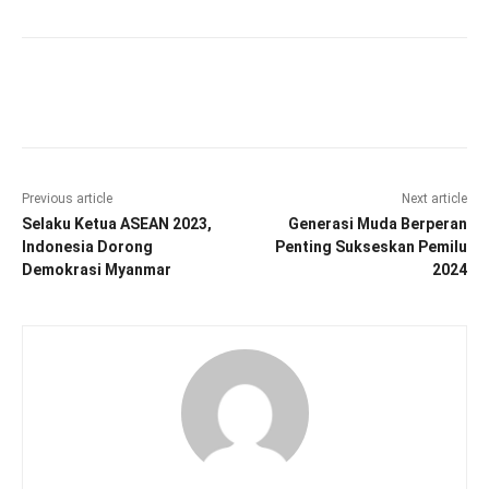
Facebook
Twitter
Pinterest
Wha
Previous article
Next article
Selaku Ketua ASEAN 2023,
Generasi Muda Berperan
Indonesia Dorong
Penting Sukseskan Pemilu
Demokrasi Myanmar
2024