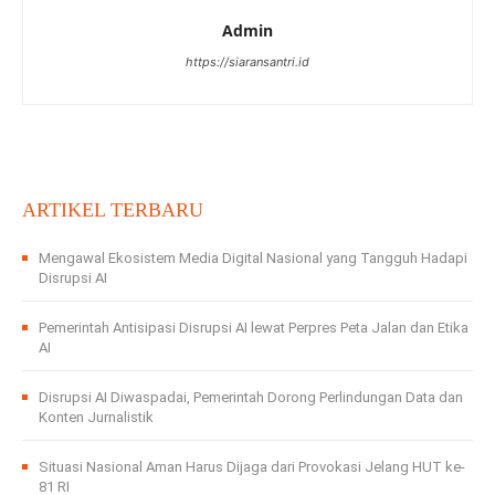
Admin
https://siaransantri.id
ARTIKEL TERBARU
Mengawal Ekosistem Media Digital Nasional yang Tangguh Hadapi
Disrupsi AI
Pemerintah Antisipasi Disrupsi AI lewat Perpres Peta Jalan dan Etika
AI
Disrupsi AI Diwaspadai, Pemerintah Dorong Perlindungan Data dan
Konten Jurnalistik
Situasi Nasional Aman Harus Dijaga dari Provokasi Jelang HUT ke-
81 RI