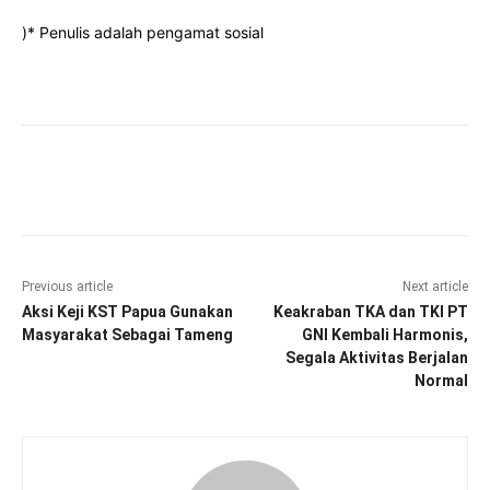
)* Penulis adalah pengamat sosial
Facebook
Twitter
Pinterest
Wha
Previous article
Next article
Aksi Keji KST Papua Gunakan
Keakraban TKA dan TKI PT
Masyarakat Sebagai Tameng
GNI Kembali Harmonis,
Segala Aktivitas Berjalan
Normal