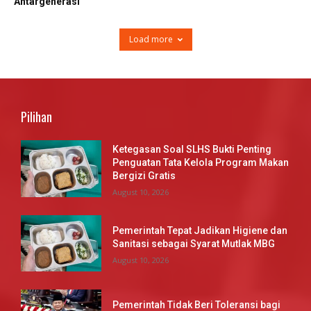
Antargenerasi
Load more
Pilihan
Ketegasan Soal SLHS Bukti Penting
Penguatan Tata Kelola Program Makan
Bergizi Gratis
August 10, 2026
Pemerintah Tepat Jadikan Higiene dan
Sanitasi sebagai Syarat Mutlak MBG
August 10, 2026
Pemerintah Tidak Beri Toleransi bagi