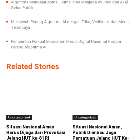
Algoritma Mengejar Atensi, Jurnalisme Menjaga Akurasi dan Akal
Sehat Publik
Menjawab Perang Algoritma AI dengan Etika, Verifikasi, dan Media
Tepercaya
Pemerintah Perkuat Ekosistem Media Digital Nasional Hadapi
Perang Algoritma AI
Related Stories
Uncategorized
Uncategorized
Situasi Nasional Aman
Situasi Nasional Aman,
Harus Dijaga dari Provokasi
Publik Diimbau Jaga
Jelang HUT ke-81 RI
Persatuan Jelang HUT Ke-