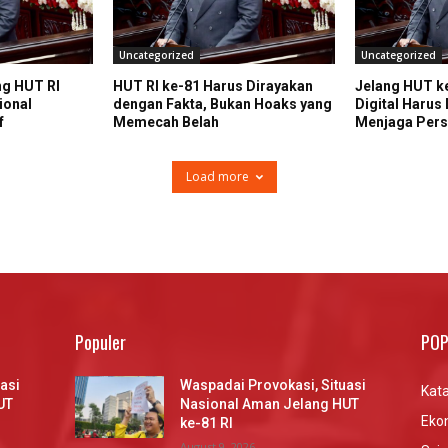
Uncategorized
Uncategorized
ng HUT RI
HUT RI ke-81 Harus Dirayakan
Jelang HUT ke
ional
dengan Fakta, Bukan Hoaks yang
Digital Harus
f
Memecah Belah
Menjaga Pers
Load more
Populer
POP
asi
Waspadai Provokasi, Situasi
Kata
UT
Nasional Aman Jelang HUT
Eko
ke-81 RI
August 9, 2026