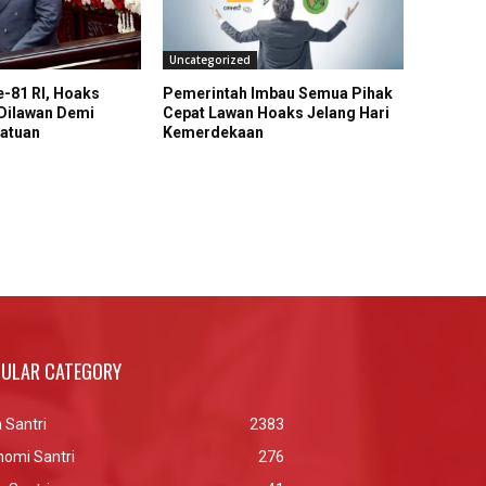
Uncategorized
-81 RI, Hoaks
Pemerintah Imbau Semua Pihak
 Dilawan Demi
Cepat Lawan Hoaks Jelang Hari
atuan
Kemerdekaan
ULAR CATEGORY
 Santri
2383
nomi Santri
276