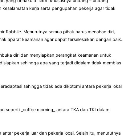
an yang berlaku di NKRI khususnya undang – undang
keselamatan kerja serta pengupahan pekerja agar tidak
bir Rabbile. Menurutnya semua pihak harus menahan diri,
hak aparat keamanan agar dapat terselesaikan dengan baik.
embuka diri dan menyiapkan perangkat keamanan untuk
 disiapkan sehingga apa yang terjadi didalam tidak membias
radaptasi sehingga tidak ada dikotomi antara pekerja lokal
uan seperti _coffee morning_ antara TKA dan TKI dalam
p antar pekerja luar dan pekerja local. Selain itu, menurutnya