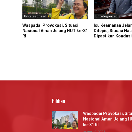
Uncategorized
Uncategorized
Waspadai Provokasi, Situasi
Isu Keamanan Jela
Nasional Aman Jelang HUT ke-81
Ditepis, Situasi Nas
RI
Dipastikan Kondusi
Pilihan
Waspadai Provokasi, Situ
Nasional Aman Jelang H
ke-81 RI
August 9, 2026