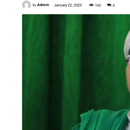
-
193
0
By
Admin
January 22, 2023