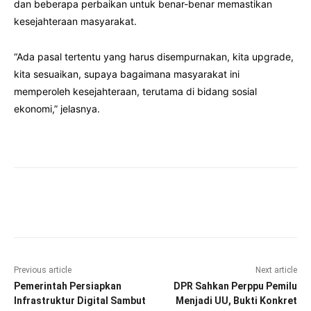
dan beberapa perbaikan untuk benar-benar memastikan
kesejahteraan masyarakat.
“Ada pasal tertentu yang harus disempurnakan, kita upgrade,
kita sesuaikan, supaya bagaimana masyarakat ini
memperoleh kesejahteraan, terutama di bidang sosial
ekonomi,” jelasnya.
Facebook
Twitter
Pinterest
Wha
Previous article
Next article
Pemerintah Persiapkan
DPR Sahkan Perppu Pemilu
Infrastruktur Digital Sambut
Menjadi UU, Bukti Konkret