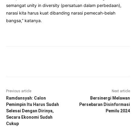
semangat unity in diversity (persatuan dalam perbedaan),
narasi kita harus kuat dibanding narasi pemecah-belah
bangsa,” katanya.
Facebook
Twitter
Pinterest
Wha
Previous article
Next article
Ramdansyah: Calon
Bersinergi Melawan
Pemimpin Itu Harus Sudah
Persebaran Disinformasi
Selesai Dengan Dirinya,
Pemilu 2024
Secara Ekonomi Sudah
Cukup