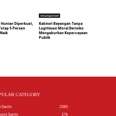
Uncategorized
Hunian Diperkuat,
Kabinet Bayangan Tanpa
Tetap 5 Persen
Legitimasi Moral Berisiko
 Naik
Mengaburkan Kepercayaan
Publik
PULAR CATEGORY
 Santri
2383
nomi Santri
276