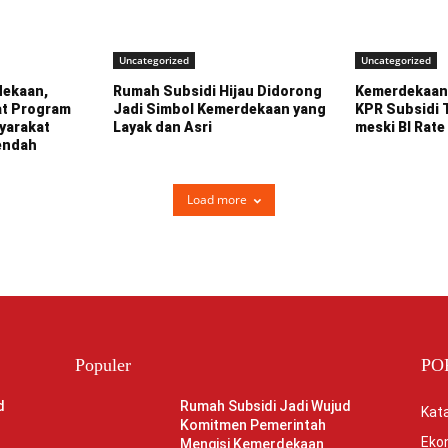
Uncategorized
Uncategorized
ekaan,
Rumah Subsidi Hijau Didorong
Kemerdekaan 
at Program
Jadi Simbol Kemerdekaan yang
KPR Subsidi 
yarakat
Layak dan Asri
meski BI Rate
endah
Load more
Populer
PO
d
Rumah Subsidi Jadi Wujud
Kata
Komitmen Pemerintah
Eko
Mengisi Kemerdekaan