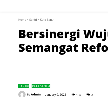
Home
Santri
Kata Santri
Bersinergi Wu
Semangat Ref
SANTRI
KATA SANTRI
-
137
0
By
Admin
January 9, 2023