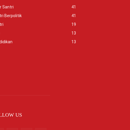
r Santri
41
ri Berpolitik
41
ri
19
i
13
didikan
13
LLOW US