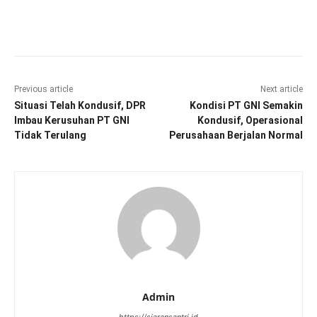
Facebook
Twitter
Pinterest
Wha
Previous article
Next article
Situasi Telah Kondusif, DPR
Kondisi PT GNI Semakin
Imbau Kerusuhan PT GNI
Kondusif, Operasional
Tidak Terulang
Perusahaan Berjalan Normal
Admin
https://siaransantri.id