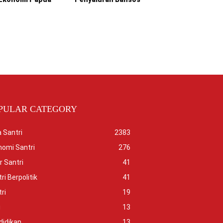
PULAR CATEGORY
 Santri
2383
nomi Santri
276
r Santri
41
ri Berpolitik
41
ri
19
i
13
didikan
13