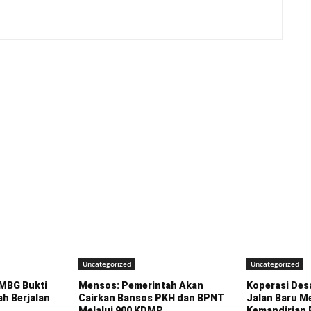
Uncategorized
Uncategorized
MBG Bukti
Mensos: Pemerintah Akan
Koperasi Des
h Berjalan
Cairkan Bansos PKH dan BPNT
Jalan Baru 
Melalui 900 KDMP
Kemandirian