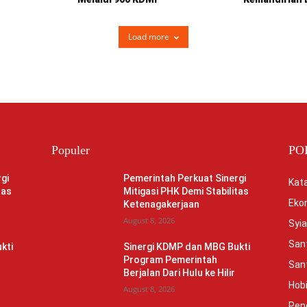
Load more
Populer
PO
gi
Pemerintah Perkuat Sinergi
Kata
tas
Mitigasi PHK Demi Stabilitas
Eko
Ketenagakerjaan
August 8, 2026
Syia
Sant
kti
Sinergi KDMP dan MBG Bukti
Program Pemerintah
Sant
Berjalan Dari Hulu ke Hilir
Hob
August 8, 2026
Pen