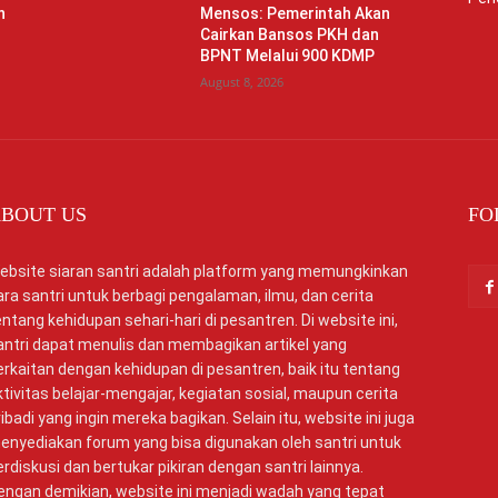
n
Mensos: Pemerintah Akan
Cairkan Bansos PKH dan
BPNT Melalui 900 KDMP
August 8, 2026
BOUT US
FO
ebsite siaran santri adalah platform yang memungkinkan
ara santri untuk berbagi pengalaman, ilmu, dan cerita
entang kehidupan sehari-hari di pesantren. Di website ini,
antri dapat menulis dan membagikan artikel yang
erkaitan dengan kehidupan di pesantren, baik itu tentang
ktivitas belajar-mengajar, kegiatan sosial, maupun cerita
ribadi yang ingin mereka bagikan. Selain itu, website ini juga
enyediakan forum yang bisa digunakan oleh santri untuk
erdiskusi dan bertukar pikiran dengan santri lainnya.
engan demikian, website ini menjadi wadah yang tepat