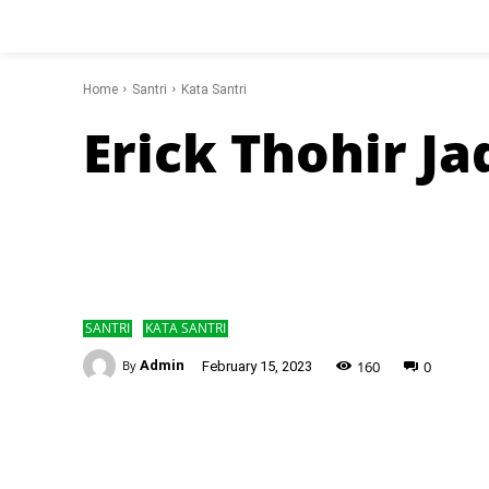
Home
Santri
Kata Santri
Erick Thohir J
SANTRI
KATA SANTRI
-
160
0
By
Admin
February 15, 2023