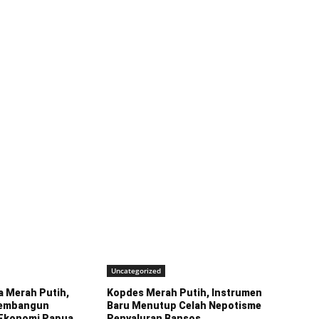
Uncategorized
a Merah Putih,
Kopdes Merah Putih, Instrumen
Membangun
Baru Menutup Celah Nepotisme
 Ekonomi Papua
Penyaluran Bansos