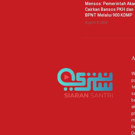
Mensos: Pemerintah Aka
Cairkan Bansos PKH dan
BPNT Melalui 900 KDMP
August 8, 2026
A
W
p
t
s
b
a
p
m
b
D