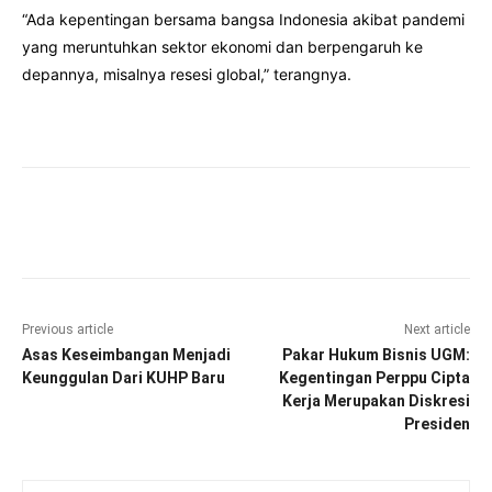
“Ada kepentingan bersama bangsa Indonesia akibat pandemi
yang meruntuhkan sektor ekonomi dan berpengaruh ke
depannya, misalnya resesi global,” terangnya.
Facebook
Twitter
Pinterest
Wha
Previous article
Next article
Asas Keseimbangan Menjadi
Pakar Hukum Bisnis UGM:
Keunggulan Dari KUHP Baru
Kegentingan Perppu Cipta
Kerja Merupakan Diskresi
Presiden