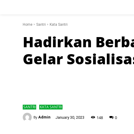
Home
Santri
Kata Santri
Hadirkan Berb
Gelar Sosialis
SANTRI
KATA SANTRI
-
148
0
By
Admin
January 30, 2023