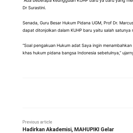
“Ada beberapa keunggulan KUHP baru ya baru yang me
Dr Surastini.
Senada, Guru Besar Hukum Pidana UGM, Prof Dr. Marcus
dapat ditonjolkan dalam KUHP baru yaitu salah satunya
“Soal pengakuan Hukum adat Saya ingin menambahkan Ba
khas hukum pidana bangsa Indonesia sebetulnya,” ujarn
Facebook
Twitter
Previous article
Hadirkan Akademisi, MAHUPIKI Gelar