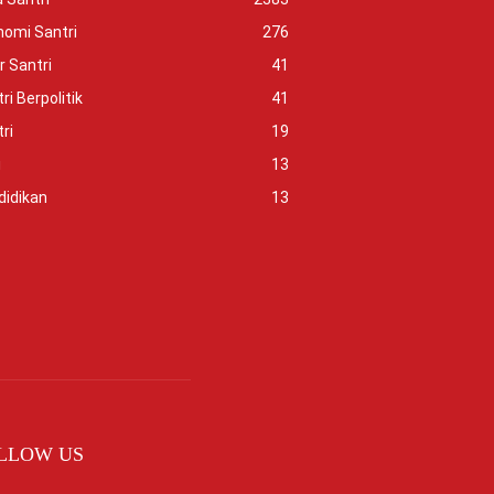
nomi Santri
276
r Santri
41
ri Berpolitik
41
ri
19
i
13
didikan
13
LLOW US