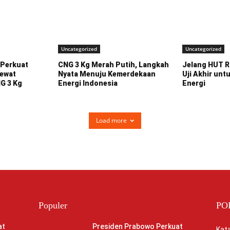
Uncategorized
Uncategorized
Perkuat
CNG 3 Kg Merah Putih, Langkah
Jelang HUT R
lewat
Nyata Menuju Kemerdekaan
Uji Akhir unt
G 3 Kg
Energi Indonesia
Energi
Load more
Populer
PO
at
Presiden Prabowo Perkuat
Kata