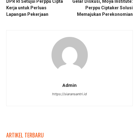
DPR RI Setujui Perppu Cipta
Gelar Diskusi, Moya Institute:
Kerja untuk Perluas
Perppu Ciptaker Solusi
Lapangan Pekerjaan
Memajukan Perekonomian
Admin
https://siaransantri.id
ARTIKEL TERBARU