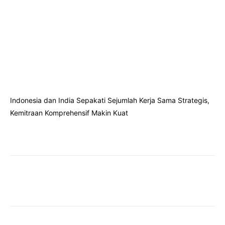
Indonesia dan India Sepakati Sejumlah Kerja Sama Strategis,
Kemitraan Komprehensif Makin Kuat
Facebook
Twitter
Pinterest
Wha