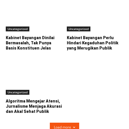
Uncategorized
Uncategorized
Kabinet Bayangan Dinilai
Kabinet Bayangan Perlu
Bermasalah, Tak Punya
Hindari Kegaduhan Politik
Basis Konstituen Jelas
yang Merugikan Publik
Uncategorized
Algoritma Mengejar Atensi,
Jurnalisme Menjaga Akurasi
dan Akal Sehat Publik
Load more