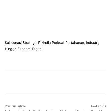
Kolaborasi Strategis RI-India Perkuat Pertahanan, Industri,
Hingga Ekonomi Digital
Facebook
Twitter
Pinterest
Wha
Previous article
Next article