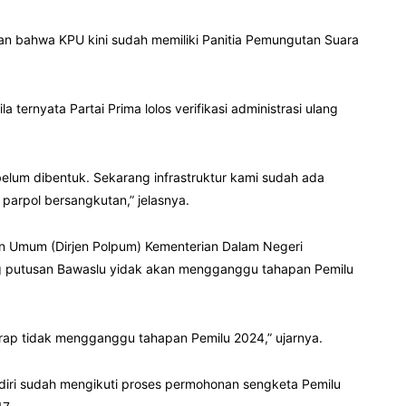
an bahwa KPU kini sudah memiliki Panitia Pemungutan Suara
ernyata Partai Prima lolos verifikasi administrasi ulang
 belum dibentuk. Sekarang infrastruktur kami sudah ada
arpol bersangkutan,” jelasnya.
han Umum (Dirjen Polpum) Kementerian Dalam Negeri
g putusan Bawaslu yidak akan mengganggu tahapan Pemilu
harap ti­dak mengganggu tahapan Pemilu 2024,” ujarnya.
diri sudah mengikuti proses permohonan sengketa Pemilu