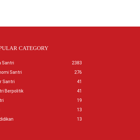
PULAR CATEGORY
 Santri
2383
nomi Santri
276
r Santri
41
ri Berpolitik
41
ri
19
i
13
didikan
13