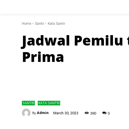
Home
Santri
Kata Santri
Jadwal Pemilu 
Prima
SANTRI
KATA SANTRI
-
390
0
By
Admin
March 30, 2023