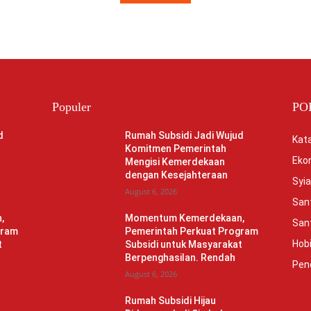
Populer
PO
d
Rumah Subsidi Jadi Wujud
Kata
Komitmen Pemerintah
Eko
Mengisi Kemerdekaan
dengan Kesejahteraan
Syia
August 6, 2026
Sant
,
Momentum Kemerdekaan,
Sant
gram
Pemerintah Perkuat Program
Hob
t
Subsidi untuk Masyarakat
Berpenghasilan. Rendah
Pen
August 6, 2026
Rumah Subsidi Hijau