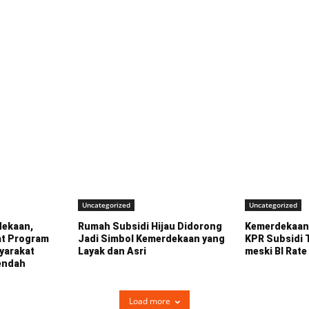
Uncategorized
Uncategorized
ekaan,
Rumah Subsidi Hijau Didorong
Kemerdekaan 
at Program
Jadi Simbol Kemerdekaan yang
KPR Subsidi 
yarakat
Layak dan Asri
meski BI Rate
endah
Load more