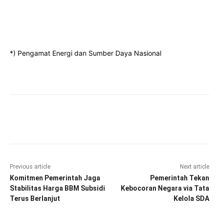
*) Pengamat Energi dan Sumber Daya Nasional
Facebook
Twitter
Pinterest
Wha
Previous article
Next article
Komitmen Pemerintah Jaga
Pemerintah Tekan
Stabilitas Harga BBM Subsidi
Kebocoran Negara via Tata
Terus Berlanjut
Kelola SDA