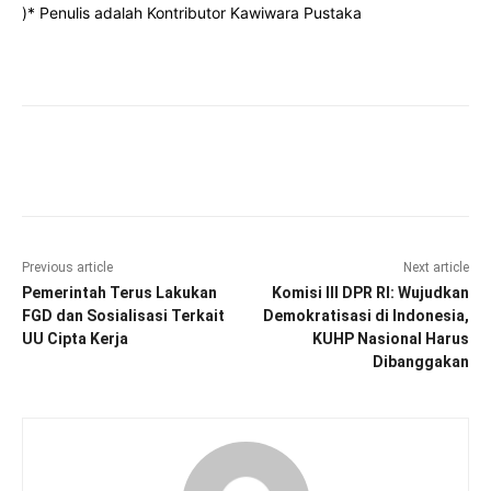
)* Penulis adalah Kontributor Kawiwara Pustaka
Facebook
Twitter
Pinterest
Wha
Previous article
Next article
Pemerintah Terus Lakukan
Komisi III DPR RI: Wujudkan
FGD dan Sosialisasi Terkait
Demokratisasi di Indonesia,
UU Cipta Kerja
KUHP Nasional Harus
Dibanggakan