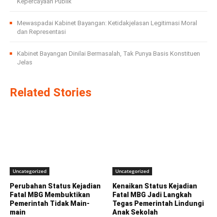
Kepercayaan Publik
Mewaspadai Kabinet Bayangan: Ketidakjelasan Legitimasi Moral
dan Representasi
Kabinet Bayangan Dinilai Bermasalah, Tak Punya Basis Konstituen
Jelas
Related Stories
Uncategorized
Uncategorized
Perubahan Status Kejadian
Kenaikan Status Kejadian
Fatal MBG Membuktikan
Fatal MBG Jadi Langkah
Pemerintah Tidak Main-
Tegas Pemerintah Lindungi
main
Anak Sekolah