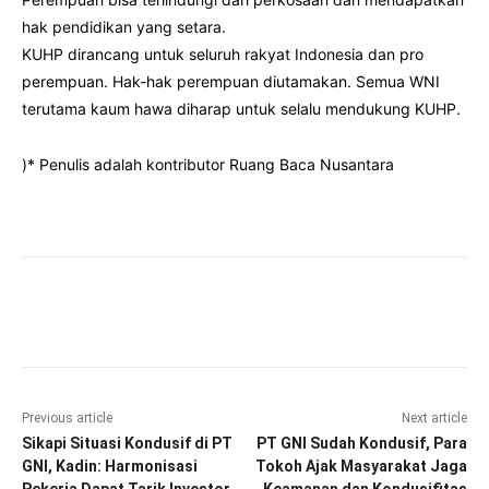
hak pendidikan yang setara.
KUHP dirancang untuk seluruh rakyat Indonesia dan pro
perempuan. Hak-hak perempuan diutamakan. Semua WNI
terutama kaum hawa diharap untuk selalu mendukung KUHP.
)* Penulis adalah kontributor Ruang Baca Nusantara
Facebook
Twitter
Pinterest
Wha
Previous article
Next article
Sikapi Situasi Kondusif di PT
PT GNI Sudah Kondusif, Para
GNI, Kadin: Harmonisasi
Tokoh Ajak Masyarakat Jaga
Pekerja Dapat Tarik Investor
Keamanan dan Kondusifitas