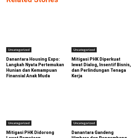
Uncategorized
Uncategorized
Danantara Housing Expo:
Mitigasi PHK Diperkuat
Langkah Nyata Pertemukan
lewat Dialog, Insentif Bisnis,
Hunian dan Kemampuan
dan Perlindungan Tenaga
Finansial Anak Muda
Kerja
Uncategorized
Uncategorized
Mitigasi PHK Didorong
Danantara Gandeng
Lewat Pemetaan
Himbara dan Pengembang