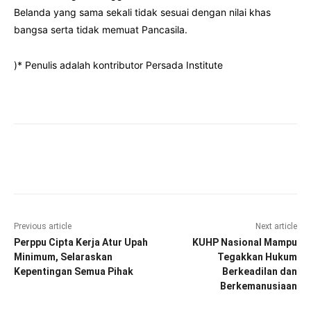
Belanda yang sama sekali tidak sesuai dengan nilai khas
bangsa serta tidak memuat Pancasila.
)* Penulis adalah kontributor Persada Institute
Facebook
Twitter
Pinterest
Wha
Previous article
Next article
Perppu Cipta Kerja Atur Upah
KUHP Nasional Mampu
Minimum, Selaraskan
Tegakkan Hukum
Kepentingan Semua Pihak
Berkeadilan dan
Berkemanusiaan