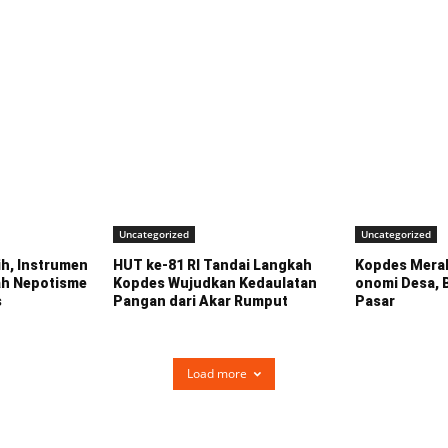
Uncategorized
Uncategorized
h, Instrumen
HUT ke-81 RI Tandai Langkah
Kopdes Merah
ah Nepotisme
Kopdes Wujudkan Kedaulatan
onomi Desa,
s
Pangan dari Akar Rumput
Pasar
Load more