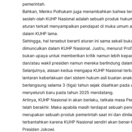
pemerintah.
Bahkan, Menko Polhukam juga menambahkan bahwa terd
seolah-olah KUHP Nasional adalah sebuah produk hukum
aturan terkait menyampaikan pendapat di muka umum atau
dalam KUHP lama.
Sehingga, hal tersebut berarti aturan ini sama sekali b
dimunculkan dalam KUHP Nasional. Justru, menurut Prof
bukan upaya untuk memberikan kritik namun lebih kepa
dan/atau wakil presiden namun mereka berlindung dalam
Selanjutnya, alasan kedua mengapa KUHP Nasional terba
lantaran keberlakuan dari sistem hukum asli buatan anak
berlangsung selama 3 (tiga) tahun sejak disahkan pada 
menyeluruh baru pada tahun 2025 mendatang.
Artinya, KUHP Nasional in akan berlaku, tatkala masa P
telah berakhir. Maka apabila masih terdapat sebuah p
merupakan sebuah produk pemerintah saat ini dan dinilai
terbantahkan karena KUHP Nasional sendiri akan benar-b
Presiden Jokowi.