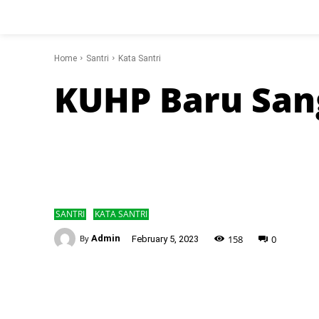
Home
Santri
Kata Santri
KUHP Baru San
SANTRI
KATA SANTRI
-
158
0
By
Admin
February 5, 2023