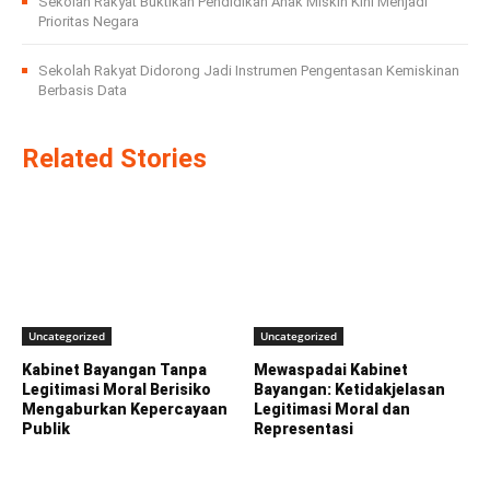
Sekolah Rakyat Buktikan Pendidikan Anak Miskin Kini Menjadi
Prioritas Negara
Sekolah Rakyat Didorong Jadi Instrumen Pengentasan Kemiskinan
Berbasis Data
Related Stories
Uncategorized
Uncategorized
Kabinet Bayangan Tanpa
Mewaspadai Kabinet
Legitimasi Moral Berisiko
Bayangan: Ketidakjelasan
Mengaburkan Kepercayaan
Legitimasi Moral dan
Publik
Representasi