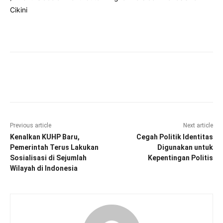
Cikini
Facebook
Twitter
Pinterest
Wha
Previous article
Next article
Kenalkan KUHP Baru,
Cegah Politik Identitas
Pemerintah Terus Lakukan
Digunakan untuk
Sosialisasi di Sejumlah
Kepentingan Politis
Wilayah di Indonesia