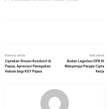
Facebook
Twitter
Pinterest
Wha
Previous article
Next article
Ciptakan Situasi Kondusif di
Badan Legislasi DPR RI
Papua, Apresiasi Penegakan
Menyetujui Perppu Cipta
Hukum bagi KST Papua
Kerja