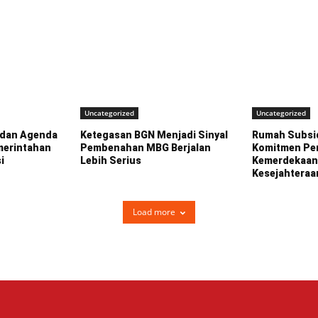
Uncategorized
Uncategorized
 dan Agenda
Ketegasan BGN Menjadi Sinyal
Rumah Subsid
erintahan
Pembenahan MBG Berjalan
Komitmen Pe
i
Lebih Serius
Kemerdekaan
Kesejahteraa
Load more