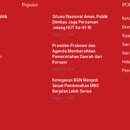
Populer
PO
blik
Situasi Nasional Aman, Publik
Kata
Diimbau Jaga Persatuan
Eko
Jelang HUT Ke-81 RI
August 7, 2026
Syia
Sant
Presiden Prabowo dan
Agenda Membersihkan
Sant
i
Pemerintahan Daerah dari
Hob
Korupsi
August 7, 2026
Pen
Ketegasan BGN Menjadi
Sinyal Pembenahan MBG
Berjalan Lebih Serius
August 7, 2026