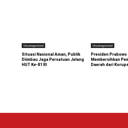
Uncategorized
Uncategorized
Situasi Nasional Aman, Publik
Presiden Prabowo
Diimbau Jaga Persatuan Jelang
Membersihkan Pem
HUT Ke-81 RI
Daerah dari Korups