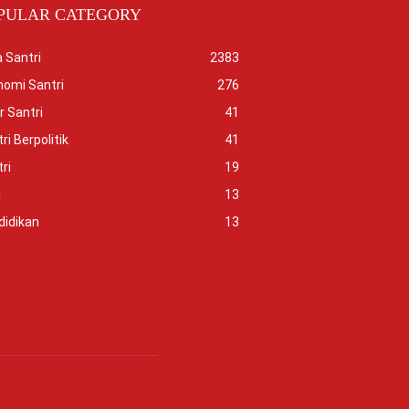
PULAR CATEGORY
 Santri
2383
nomi Santri
276
r Santri
41
ri Berpolitik
41
ri
19
i
13
didikan
13