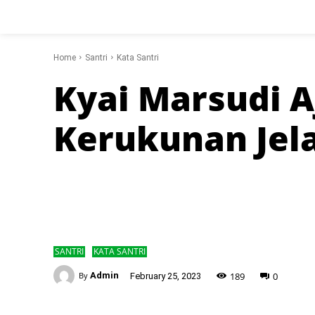
Home
Santri
Kata Santri
Kyai Marsudi A
Kerukunan Jel
SANTRI
KATA SANTRI
-
189
0
By
Admin
February 25, 2023