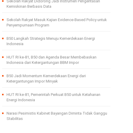
Sekolah Rakyat Didorong Jadi Instrumen Pengentasan
Kemiskinan Berbasis Data
Sekolah Rakyat Masuk Kajian Evidence-Based Policy untuk
Penyempurnaan Program
B50 Langkah Strategis Menuju Kemerdekaan Energi
Indonesia
HUT RI ke-81, B50 dan Agenda Besar Membebaskan
Indonesia dari Ketergantungan BBM Impor
B50 Jadi Momentum Kemerdekaan Energi dari
Ketergantungan Impor Minyak
HUT RI ke-81, Pemerintah Perkuat B50 untuk Ketahanan
Energi Indonesia
Narasi Pesimistis Kabinet Bayangan Diminta Tidak Ganggu
Stabilitas