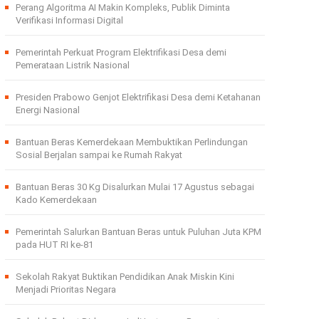
Perang Algoritma AI Makin Kompleks, Publik Diminta
Verifikasi Informasi Digital
Pemerintah Perkuat Program Elektrifikasi Desa demi
Pemerataan Listrik Nasional
Presiden Prabowo Genjot Elektrifikasi Desa demi Ketahanan
Energi Nasional
Bantuan Beras Kemerdekaan Membuktikan Perlindungan
Sosial Berjalan sampai ke Rumah Rakyat
Bantuan Beras 30 Kg Disalurkan Mulai 17 Agustus sebagai
Kado Kemerdekaan
Pemerintah Salurkan Bantuan Beras untuk Puluhan Juta KPM
pada HUT RI ke-81
Sekolah Rakyat Buktikan Pendidikan Anak Miskin Kini
Menjadi Prioritas Negara