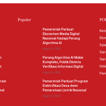
Populer
PO
Pemerintah Perkuat
Kata
Ekosistem Media Digital
Eko
Nasional Hadapi Perang
Algoritma AI
Syia
August 6, 2026
Sant
n
Perang Algoritma AI Makin
Sant
Kompleks, Publik Diminta
Hob
l
Verifikasi Informasi Digital
August 6, 2026
Pen
gram
Pemerintah Perkuat Program
Elektrifikasi Desa demi
nal
Pemerataan Listrik Nasional
August 6, 2026