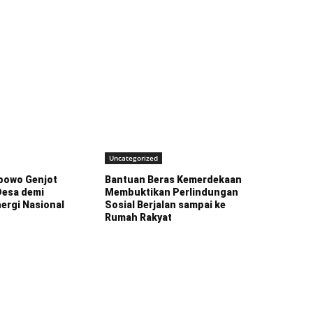
Uncategorized
bowo Genjot
Bantuan Beras Kemerdekaan
 Desa demi
Membuktikan Perlindungan
ergi Nasional
Sosial Berjalan sampai ke
Rumah Rakyat