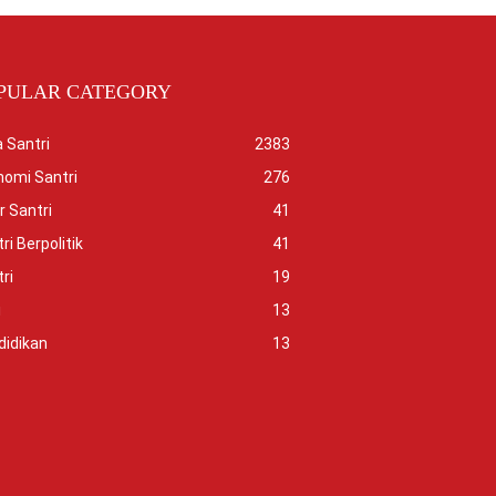
PULAR CATEGORY
 Santri
2383
nomi Santri
276
r Santri
41
ri Berpolitik
41
ri
19
i
13
didikan
13