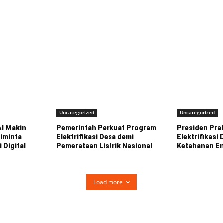
Uncategorized
Uncategorized
AI Makin
Pemerintah Perkuat Program
Presiden Pra
Diminta
Elektrifikasi Desa demi
Elektrifikasi
i Digital
Pemerataan Listrik Nasional
Ketahanan En
Load more