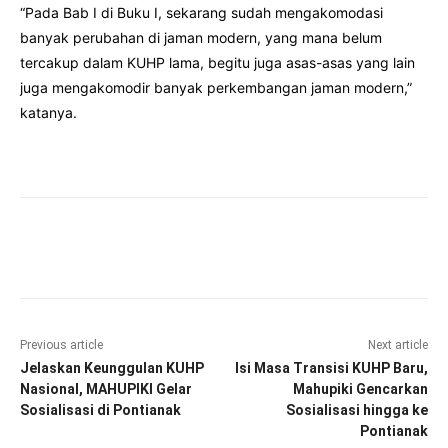
“Pada Bab I di Buku I, sekarang sudah mengakomodasi
banyak perubahan di jaman modern, yang mana belum
tercakup dalam KUHP lama, begitu juga asas-asas yang lain
juga mengakomodir banyak perkembangan jaman modern,”
katanya.
Facebook
Twitter
Pinterest
Wha
Previous article
Next article
Jelaskan Keunggulan KUHP
Isi Masa Transisi KUHP Baru,
Nasional, MAHUPIKI Gelar
Mahupiki Gencarkan
Sosialisasi di Pontianak
Sosialisasi hingga ke
Pontianak