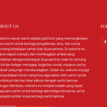
BOUT US
FO
ebsite siaran santri adalah platform yang memungkinkan
ara santri untuk berbagi pengalaman, ilmu, dan cerita
entang kehidupan sehari-hari di pesantren. Di website ini,
antri dapat menulis dan membagikan artikel yang
erkaitan dengan kehidupan di pesantren, baik itu tentang
ktivitas belajar-mengajar, kegiatan sosial, maupun cerita
ribadi yang ingin mereka bagikan. Selain itu, website ini juga
enyediakan forum yang bisa digunakan oleh santri untuk
erdiskusi dan bertukar pikiran dengan santri lainnya.
engan demikian, website ini menjadi wadah yang tepat
agi para santri untuk berbagi dan belajar bersama, serta
enjadi sumber inspirasi bagi santri lainnya.
ontak kami:
contact@yoursite.com