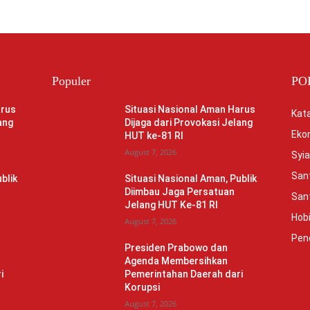
Populer
PO
arus
Situasi Nasional Aman Harus
Kata
ang
Dijaga dari Provokasi Jelang
Eko
HUT ke-81 RI
August 7, 2026
Syia
Sant
blik
Situasi Nasional Aman, Publik
Diimbau Jaga Persatuan
Sant
Jelang HUT Ke-81 RI
Hob
August 7, 2026
Pen
Presiden Prabowo dan
Agenda Membersihkan
i
Pemerintahan Daerah dari
Korupsi
August 7, 2026