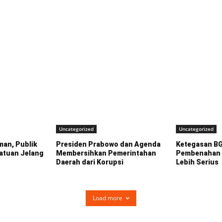
Uncategorized
Uncategorized
man, Publik
Presiden Prabowo dan Agenda
Ketegasan BG
atuan Jelang
Membersihkan Pemerintahan
Pembenahan 
Daerah dari Korupsi
Lebih Serius
Load more