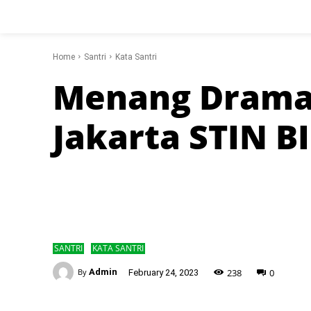
Home
Santri
Kata Santri
Menang Dramat
Jakarta STIN B
SANTRI
KATA SANTRI
-
238
0
By
Admin
February 24, 2023