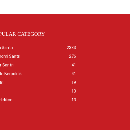
PULAR CATEGORY
 Santri
2383
nomi Santri
276
r Santri
41
ri Berpolitik
41
ri
19
i
13
didikan
13