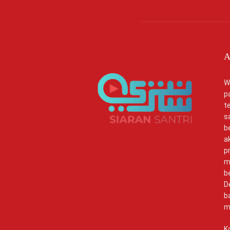
A
W
p
t
s
b
a
p
m
b
D
b
m
K