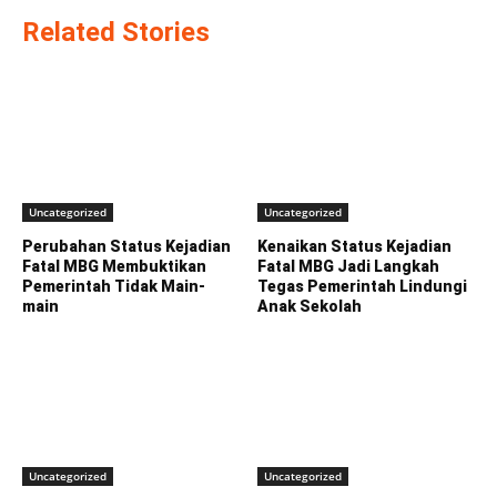
Related Stories
Uncategorized
Uncategorized
Perubahan Status Kejadian
Kenaikan Status Kejadian
Fatal MBG Membuktikan
Fatal MBG Jadi Langkah
Pemerintah Tidak Main-
Tegas Pemerintah Lindungi
main
Anak Sekolah
Uncategorized
Uncategorized