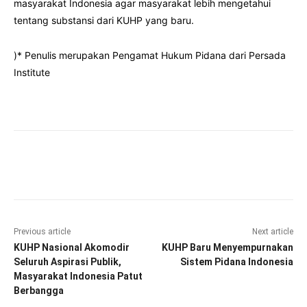
masyarakat Indonesia agar masyarakat lebih mengetahui
tentang substansi dari KUHP yang baru.
)* Penulis merupakan Pengamat Hukum Pidana dari Persada
Institute
Facebook
Twitter
Pinterest
Wha
Previous article
Next article
KUHP Nasional Akomodir
KUHP Baru Menyempurnakan
Seluruh Aspirasi Publik,
Sistem Pidana Indonesia
Masyarakat Indonesia Patut
Berbangga