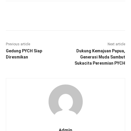
Facebook
Twitter
Pinterest
Wha
Previous article
Next article
Gedung PYCH Siap
Dukung Kemajuan Papua,
Diresmikan
Generasi Muda Sambut
Sukacita Peresmian PYCH
Admin